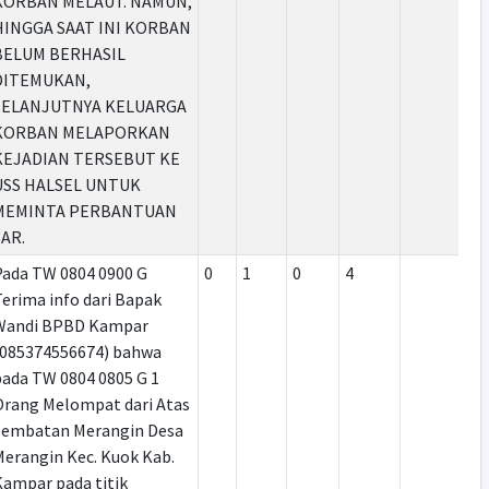
KORBAN MELAUT. NAMUN,
HINGGA SAAT INI KORBAN
BELUM BERHASIL
DITEMUKAN,
SELANJUTNYA KELUARGA
KORBAN MELAPORKAN
KEJADIAN TERSEBUT KE
USS HALSEL UNTUK
MEMINTA PERBANTUAN
SAR.
Pada TW 0804 0900 G
0
1
0
4
erima info dari Bapak
Wandi BPBD Kampar
(085374556674) bahwa
pada TW 0804 0805 G 1
Orang Melompat dari Atas
Jembatan Merangin Desa
Merangin Kec. Kuok Kab.
Kampar pada titik