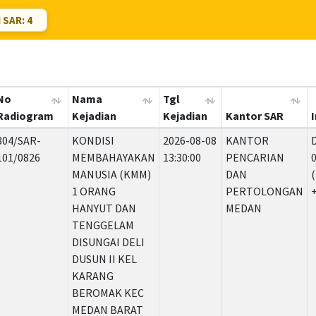
SAR: 4
No
Nama
Tgl
Radiogram
Kejadian
Kejadian
Kantor SAR
304/SAR-
KONDISI
2026-08-08
KANTOR
101/0826
MEMBAHAYAKAN
13:30:00
PENCARIAN
MANUSIA (KMM)
DAN
(
1 ORANG
PERTOLONGAN
HANYUT DAN
MEDAN
TENGGELAM
DISUNGAI DELI
DUSUN II KEL
KARANG
BEROMAK KEC
MEDAN BARAT