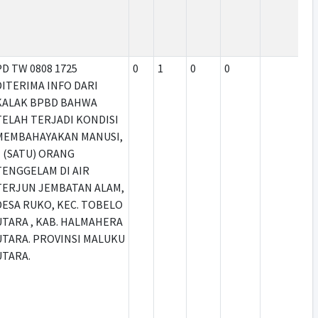
PD TW 0808 1725
0
1
0
0
DITERIMA INFO DARI
KALAK BPBD BAHWA
TELAH TERJADI KONDISI
MEMBAHAYAKAN MANUSI,
1 (SATU) ORANG
TENGGELAM DI AIR
TERJUN JEMBATAN ALAM,
DESA RUKO, KEC. TOBELO
UTARA , KAB. HALMAHERA
UTARA. PROVINSI MALUKU
UTARA.