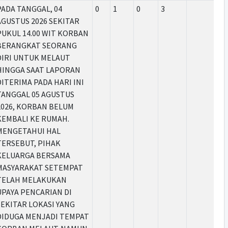
PADA TANGGAL, 04
0
1
0
3
AGUSTUS 2026 SEKITAR
PUKUL 14.00 WIT KORBAN
BERANGKAT SEORANG
DIRI UNTUK MELAUT
HINGGA SAAT LAPORAN
DITERIMA PADA HARI INI
TANGGAL 05 AGUSTUS
2026, KORBAN BELUM
KEMBALI KE RUMAH.
MENGETAHUI HAL
TERSEBUT, PIHAK
KELUARGA BERSAMA
MASYARAKAT SETEMPAT
TELAH MELAKUKAN
UPAYA PENCARIAN DI
SEKITAR LOKASI YANG
DIDUGA MENJADI TEMPAT