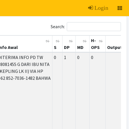
Login
Search:
H-
Info Awal
S
DP
MD
OPS
Output
DITERIMA INFO PD TW
0
1
0
0
08081455 G DARI IBU NITA
KEPLING LK II) VIA HP
+62 852-7036-1482 BAHWA