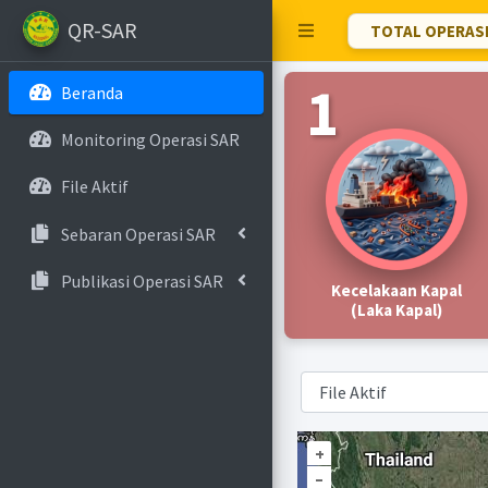
QR-SAR
TOTAL OPERASI 
1
Beranda
Monitoring Operasi SAR
File Aktif
Sebaran Operasi SAR
Publikasi Operasi SAR
Kecelakaan Kapal
(Laka Kapal)
+
–