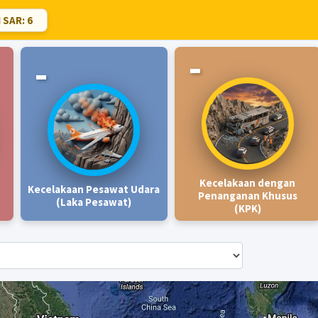
SAR: 6
-
-
Kecelakaan dengan
Kecelakaan Pesawat Udara
Penanganan Khusus
(Laka Pesawat)
(KPK)