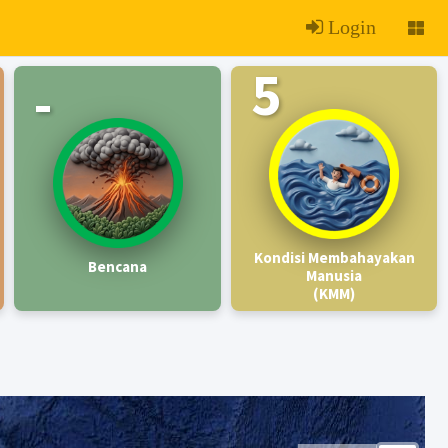
Login
5
-
Kondisi Membahayakan
Bencana
Manusia
(KMM)